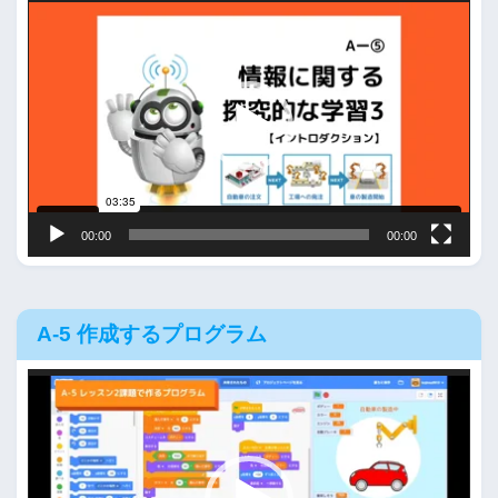
動
画
プ
レ
ー
ヤ
ー
00:00
00:00
A-5 作成するプログラム
動
画
プ
レ