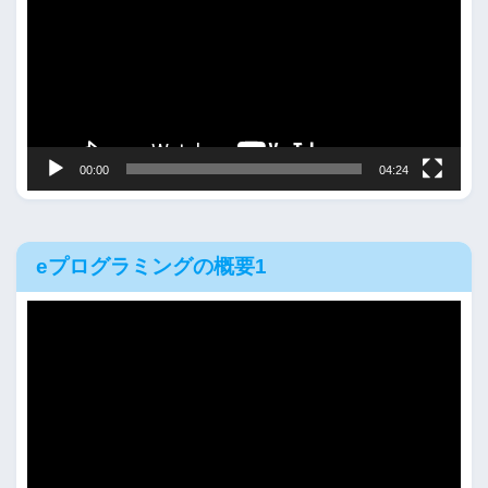
プ
レ
ー
ヤ
ー
00:00
04:24
eプログラミングの概要1
動
画
プ
レ
ー
ヤ