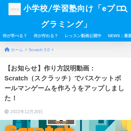
小学校/学習塾向け「eプロ
グラミング」
何が学べる？
何が作れる？
レッスン動画公開中
NEWS：最
ホーム
Scratch 3.0
【お知らせ】作り方説明動画：
Scratch（スクラッチ）でバスケットボ
ールマンゲームを作ろうをアップしまし
た！
2022年12月20日