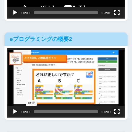
ー
00:00
03:01
eプログラミングの概要2
動
画
プ
レ
ー
ヤ
ー
00:00
00:00