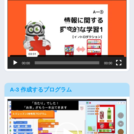
動
画
プ
レ
ー
ヤ
ー
00:00
00:00
A-3 作成するプログラム
動
画
プ
レ