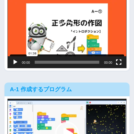
動
画
プ
レ
ー
ヤ
ー
00:00
00:00
A-1 作成するプログラム
動
画
プ
レ