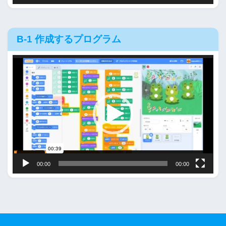
B-1 作成するプログラム
動
画
プ
レ
ー
ヤ
ー
00:00
00:00