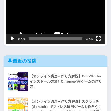
プ
レ
ー
ヤ
ー
00:00
32:25
最近の投稿
【オンライン講座＋作り方解説】OctoStudio
インストール方法とChrome恐竜ゲームの作り
方！
【オンライン講座＋作り方解説】スクラッチ
（Scratch）でストレス解消ゲームを作ろう！