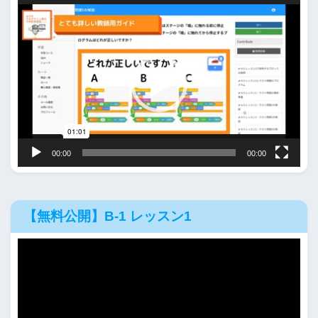
動
画
プ
レ
ー
ヤ
ー
00:00
00:00
【無料公開】B-1 レッスン1
動
画
プ
レ