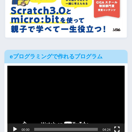
eプログラミングで作れるプログラム
動
画
プ
レ
ー
ヤ
ー
00:00
04:24