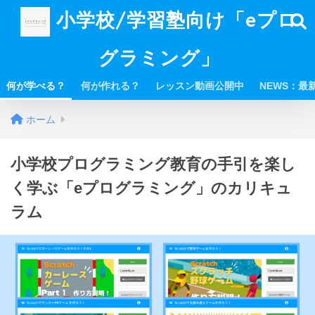
小学校/学習塾向け「eプロ
グラミング」
何が学べる？
何が作れる？
レッスン動画公開中
NEWS：最
ホーム
小学校プログラミング教育の手引を楽し
く学ぶ「eプログラミング」のカリキュ
ラム