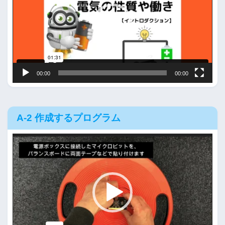
レ
ー
ヤ
ー
00:00
00:00
A-2 作成するプログラム
動
画
プ
レ
ー
ヤ
ー