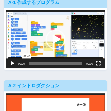
A-1 作成するプログラム
動
画
プ
レ
ー
ヤ
ー
00:00
00:00
A-2 イントロダクション
動
画
プ