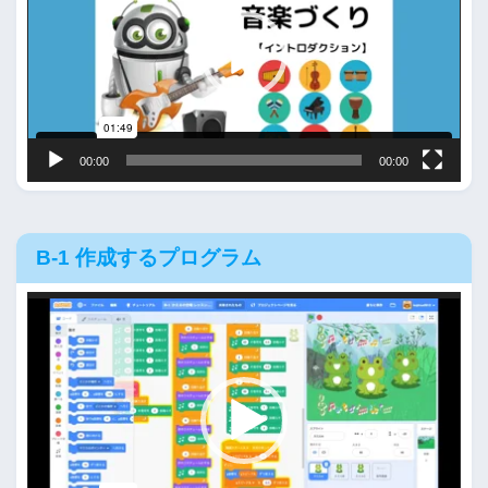
プ
レ
ー
ヤ
ー
00:00
00:00
B-1 作成するプログラム
動
画
プ
レ
ー
ヤ