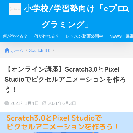
小学校/学習塾向け「eプロ
グラミング」
何が学べる？
何が作れる？
レッスン動画公開中
NEWS：最
ホーム
Scratch 3.0
【オンライン講座】Scratch3.0とPixel
Studioでピクセルアニメーションを作ろ
う！
2021年1月4日
2021年6月3日