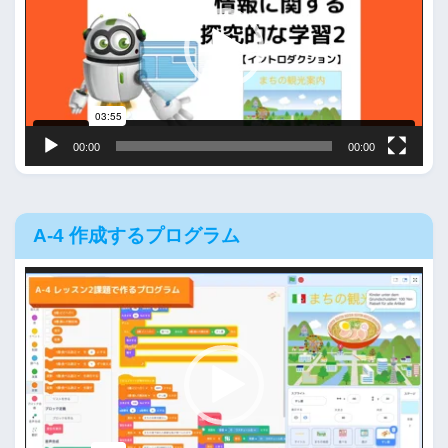
レ
ー
ヤ
ー
00:00
00:00
A-4 作成するプログラム
動
画
プ
レ
ー
ヤ
ー