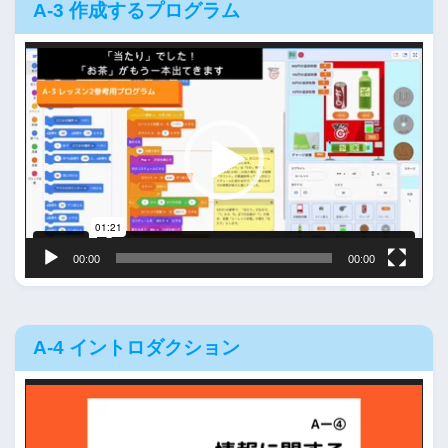
A-3 作成するプログラム
動
画
プ
レ
ー
ヤ
ー
00:00
00:00
A-4 イントロダクション
動
画
プ