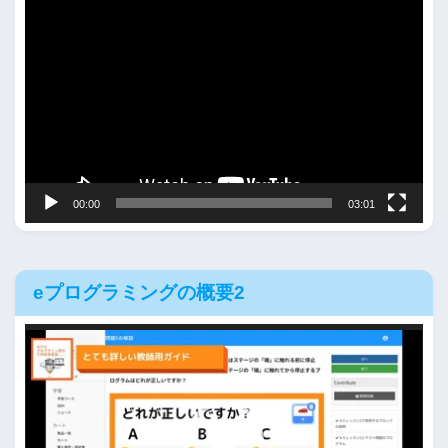
画
プ
レ
ー
ヤ
ー
00:00
03:01
eプログラミングの概要2
動
画
プ
レ