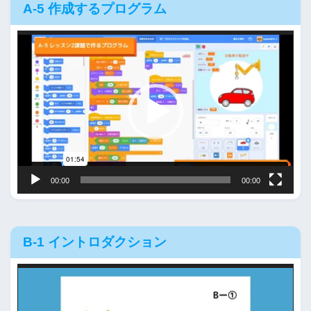
A-5 作成するプログラム
動
画
プ
レ
ー
ヤ
ー
00:00
00:00
B-1 イントロダクション
動
画