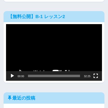
【無料公開】B-1 レッスン2
動
画
プ
レ
ー
ヤ
ー
00:00
32:25
最近の投稿