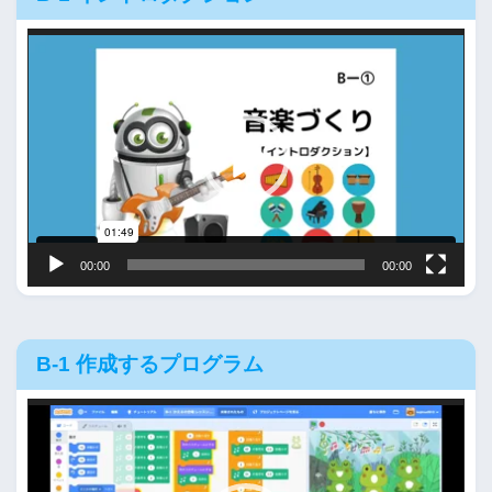
動
画
プ
レ
ー
ヤ
ー
00:00
00:00
B-1 作成するプログラム
動
画
プ