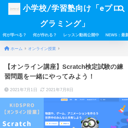
小学校/学習塾向け「eプロ
グラミング」
何が学べる？
何が作れる？
レッスン動画公開中
NEWS：最
ホーム
オンライン授業
【オンライン講座】Scratch検定試験の練
習問題を一緒にやってみよう！
2021年7月1日
2021年7月8日