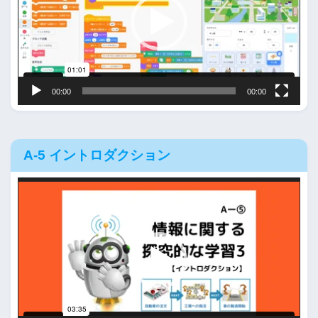
レ
ー
ヤ
ー
00:00
00:00
A-5 イントロダクション
動
画
プ
レ
ー
ヤ
ー