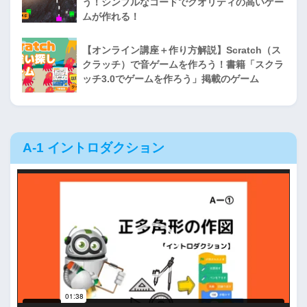
う！シンプルなコードでクオリティの高いゲー
ムが作れる！
【オンライン講座＋作り方解説】Scratch（ス
クラッチ）で音ゲームを作ろう！書籍「スクラ
ッチ3.0でゲームを作ろう」掲載のゲーム
A-1 イントロダクション
動
画
プ
レ
ー
ヤ
ー