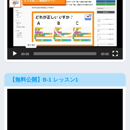
画
プ
レ
ー
ヤ
ー
00:00
00:00
【無料公開】B-1 レッスン1
動
画
プ
レ
ー