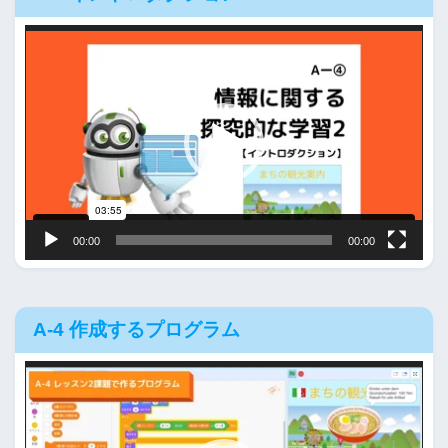
動
画
プ
レ
ー
ヤ
ー
00:00
00:00
A-4 作成するプログラム
動
画
プ