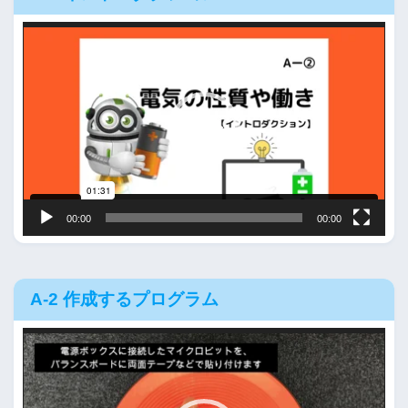
動
画
プ
レ
ー
ヤ
ー
00:00
00:00
A-2 作成するプログラム
動
画
プ