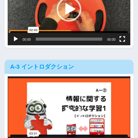
レ
ー
ヤ
ー
00:00
00:00
A-3 イントロダクション
動
画
プ
レ
ー
ヤ
ー