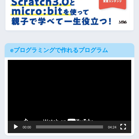
eプログラミングで作れるプログラム
動
画
プ
レ
ー
ヤ
ー
00:00
04:24