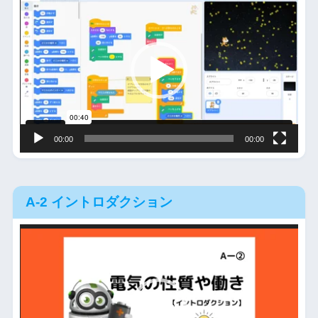
画
プ
レ
ー
ヤ
ー
00:00
00:00
A-2 イントロダクション
動
画
プ
レ
ー