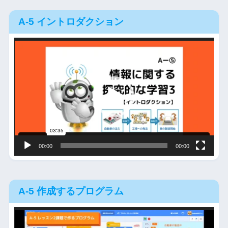
A-5 イントロダクション
動
画
プ
レ
ー
ヤ
ー
00:00
00:00
A-5 作成するプログラム
動
画