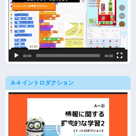
画
プ
レ
ー
ヤ
ー
00:00
00:00
A-4 イントロダクション
動
画
プ
レ
ー