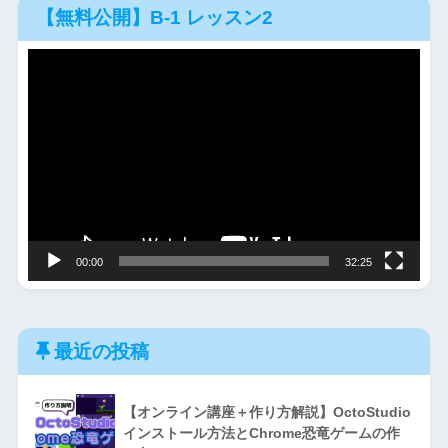
【無料公開】B-1 レッスン2
動
画
プ
レ
ー
ヤ
ー
00:00
32:25
最近の投稿
【オンライン講座＋作り方解説】OctoStudio
インストール方法とChrome恐竜ゲームの作