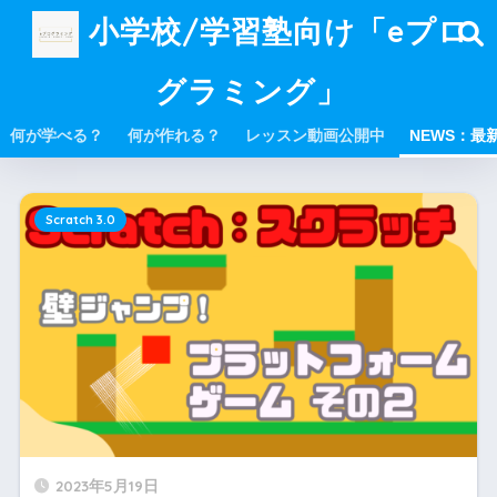
小学校/学習塾向け「eプロ
グラミング」
何が学べる？
何が作れる？
レッスン動画公開中
NEWS：最
Scratch 3.0
2023年5月19日