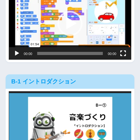
プ
レ
ー
ヤ
ー
00:00
00:00
B-1 イントロダクション
動
画
プ
レ
ー
ヤ