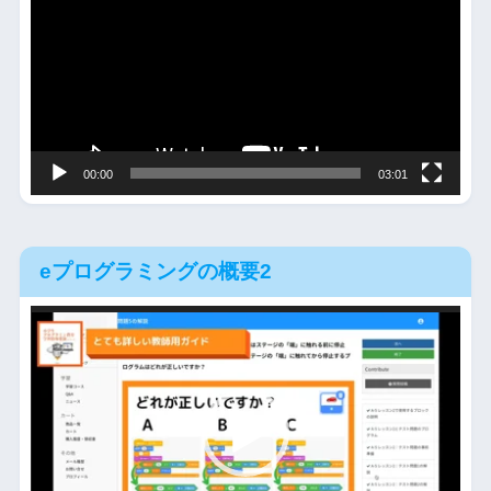
プ
レ
ー
ヤ
ー
00:00
03:01
eプログラミングの概要2
動
画
プ
レ
ー
ヤ