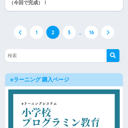
（今回で完成）！
1
2
3
…
16
eラーニング 購入ページ