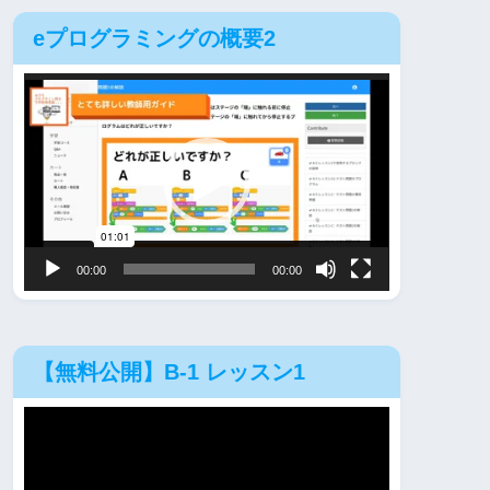
eプログラミングの概要2
動
画
プ
レ
ー
ヤ
00:00
00:00
ー
【無料公開】B-1 レッスン1
動
画
プ