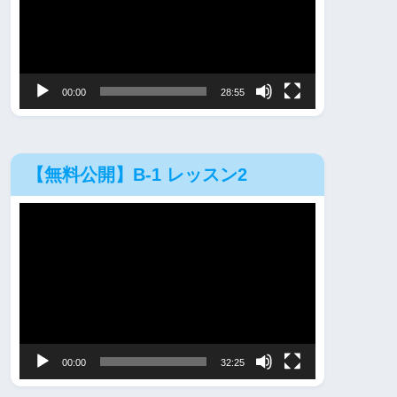
レ
ー
ヤ
00:00
28:55
ー
【無料公開】B-1 レッスン2
動
画
プ
レ
ー
ヤ
00:00
32:25
ー