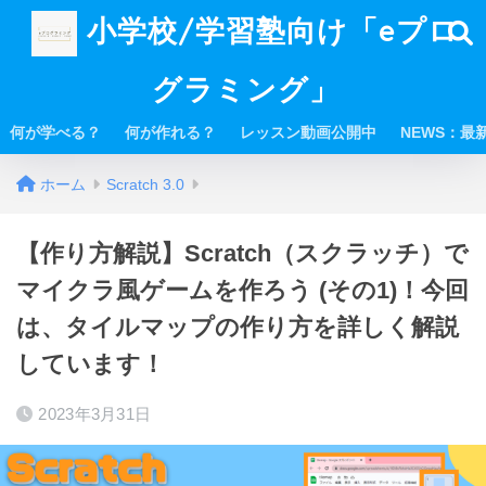
小学校/学習塾向け「eプロ
グラミング」
何が学べる？
何が作れる？
レッスン動画公開中
NEWS：最
ホーム
Scratch 3.0
【作り方解説】Scratch（スクラッチ）で
マイクラ風ゲームを作ろう (その1)！今回
は、タイルマップの作り方を詳しく解説
しています！
2023年3月31日